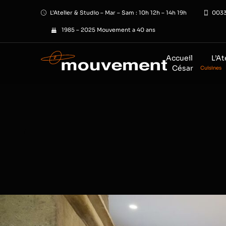
Passer
L’Atelier & Studio – Mar – Sam : 10h 12h – 14h 19h
0033
au
contenu
1985 – 2025 Mouvement a 40 ans
Accueil
L’At
César
Cuisines